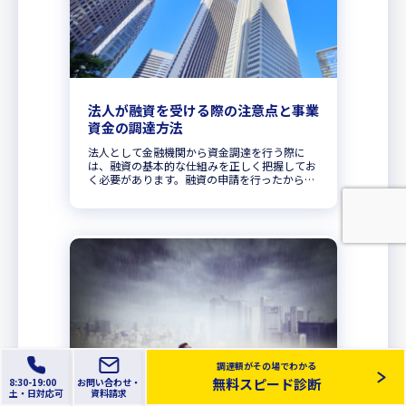
法人が融資を受ける際の注意点と事業
資金の調達方法
法人として金融機関から資金調達を行う際に
は、融資の基本的な仕組みを正しく把握してお
く必要があります。融資の申請を行ったからと
いって、必ずしも借入が行えるわけではないの
でポイントを押さえておくことが大切です。銀
行融資とノンバンクの違いをしっか...
調達額がその場でわかる
無料スピード診断
8:30-19:00
お問い合わせ・
土
・日
対応可
資料請求