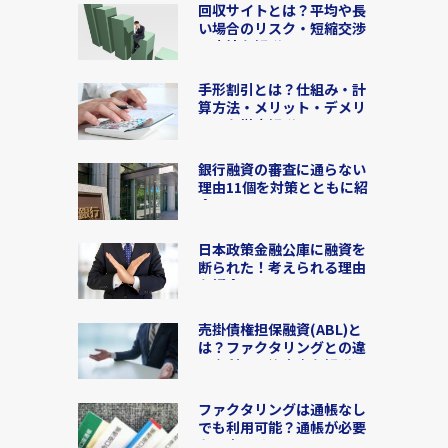
回収サイトとは？平均や長
い場合のリスク・短縮交渉
の方法を解説
手形割引とは？仕組み・計
算方法・メリット・デメリ
ットを徹底解説
銀行融資の審査に通らない
理由11個を対策とともに紹
介！
日本政策金融公庫に融資を
断られた！考えられる理由
を紹介
売掛債権担保融資(ABL)と
は？ファクタリングとの違
いや利用の注意点を解説
ファクタリングは通帳なし
でも利用可能？通帳が必要
な理由とは