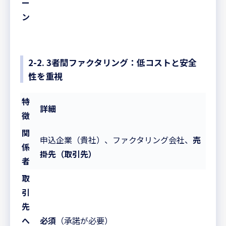
ー
ン
2-2. 3者間ファクタリング：低コストと安全
性を重視
特
詳細
徴
関
申込企業（貴社）、ファクタリング会社、
売
係
掛先（取引先）
者
取
引
先
へ
必須
（承諾が必要）