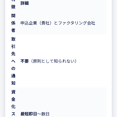
詳細
徴
関
係
申込企業（貴社）とファクタリング会社
者
取
引
先
へ
不要
（原則として知られない）
の
通
知
資
金
化
ス
最短即日
〜数日