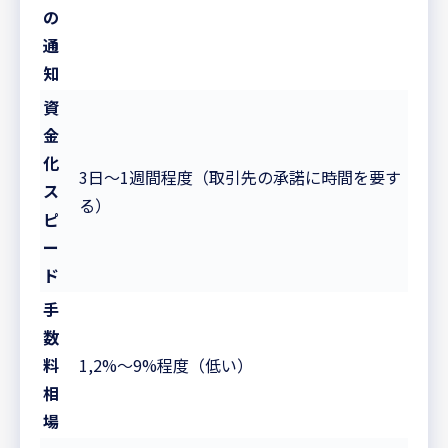
の
通
知
資
金
化
3日〜1週間程度（取引先の承諾に時間を要す
ス
る）
ピ
ー
ド
手
数
料
1,2%〜9%程度（低い）
相
場