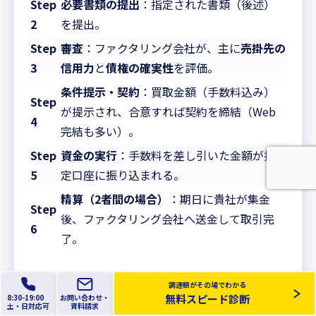
Step
必要書類の提出
：指定された書類（後述）
2
を提出。
Step
審査
：ファクタリング会社が、主に
売掛先の
3
信用力
と
債権の確実性
を評価。
条件提示・契約
：買取金額（手数料込み）
Step
が提示され、合意すれば契約を締結（Web
4
完結も多い）。
Step
資金の実行
：手数料を差し引いた金額が指
5
定口座に振り込まれる。
精算（2者間の場合）
：期日に貴社が集金
Step
後、ファクタリング会社へ送金して取引完
6
了。
調達額がその場でわかる
無料スピード診断
8:30-19:00
お問い合わせ・
2. 審査で求められる主な書類
土
・日
対応可
資料請求