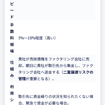
ピ
ー
ド
手
数
料
5%〜18%程度（高い）
相
場
貴社が売掛債権をファクタリング会社に売
仕
却。期日に貴社が取引先から集金し、ファク
組
タリング会社へ送金する（
二重譲渡リスクの
み
管理
が重要となる）。
利
用
取引先に資金繰りの状況を知られたくない場
シ
合、緊急で資金が必要な場合。