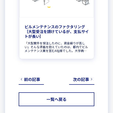
ビルメンテナンスのファクタリング
［大型受注を請けているが、支払サイ
トが長い］
「大型案件を受注したのに、資金繰りが苦し
い」そんな矛盾を抱えていたのは、都内でビル
メンテナンス業を営むA社様でした。大学病院
から清掃・設備管理の大型案件を請け負ったも
のの、入金は45日後。一方で、協力会社への支
払いは月末〆翌月払いという30...
前の記事
次の記事
一覧へ戻る