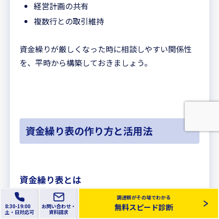
経営計画の共有
複数行との取引維持
資金繰りが厳しくなった時に相談しやすい関係性
を、平時から構築しておきましょう。
資金繰り表の作り方と活用法
資金繰り表とは
調達額がその場でわかる
無料スピード診断
8:30-19:00
お問い合わせ・
資金繰り表とは、将来の現金の出入りを予測し、資
土
・日
対応可
資料請求